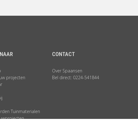
 NAAR
CONTACT
p
Over Spaansen
uw projecten
Bel direct: 0224-541844
ar
ij
den Tuinmaterialen
uwprojecten