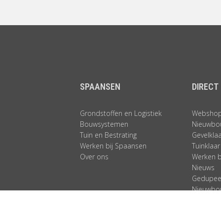
SPAANSEN
DIRECT
Grondstoffen en Logistiek
Websho
Bouwsystemen
Nieuwbo
Tuin en Bestrating
Gevelkla
Werken bij Spaansen
Tuinklaar
Over ons
Werken b
Nieuws
Gedupeer
Nieuwbo