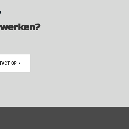
T
werken?
TACT OP