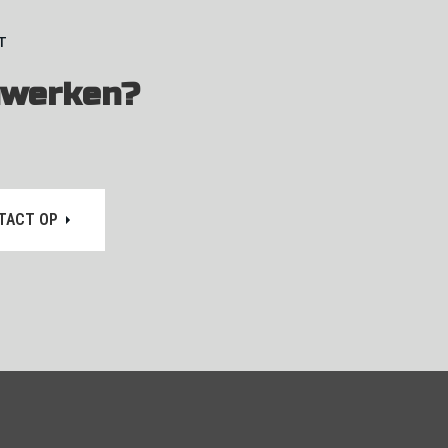
T
werken?
TACT OP