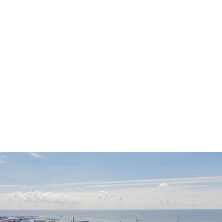
Watertransport
Transport over zee en via binnenwateren. 
Mogelijkheid tot onderlossing, klappen en 
rainbowen. Spaansen helpt u zo efficiënt 
mogelijk te werken.