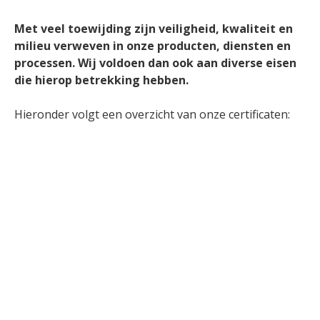
Met veel toewijding zijn veiligheid, kwaliteit en 
milieu verweven in onze producten, diensten en 
processen. Wij voldoen dan ook aan diverse eisen 
die hierop betrekking hebben.
Hieronder volgt een overzicht van onze certificaten:
Spaansen Groep - ISO 9001
10
juni
2024
DOWNLOAD
Spaansen Groep - ISO 14001
10
juni
2024
DOWNLOAD