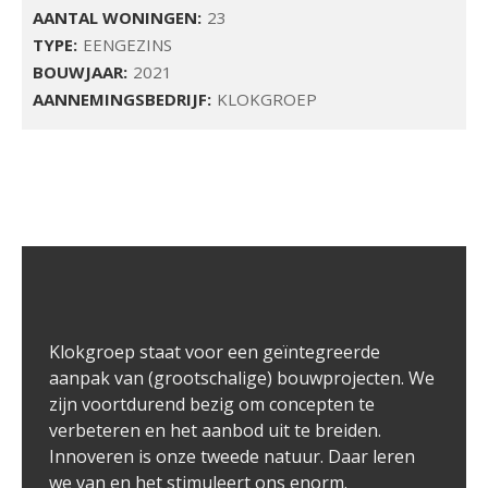
AANTAL WONINGEN:
23
TYPE:
EENGEZINS
BOUWJAAR:
2021
AANNEMINGSBEDRIJF:
KLOKGROEP
Klokgroep staat voor een geïntegreerde 
aanpak van (grootschalige) bouwprojecten. We 
zijn voortdurend bezig om concepten te 
verbeteren en het aanbod uit te breiden. 
Innoveren is onze tweede natuur. Daar leren 
we van en het stimuleert ons enorm.